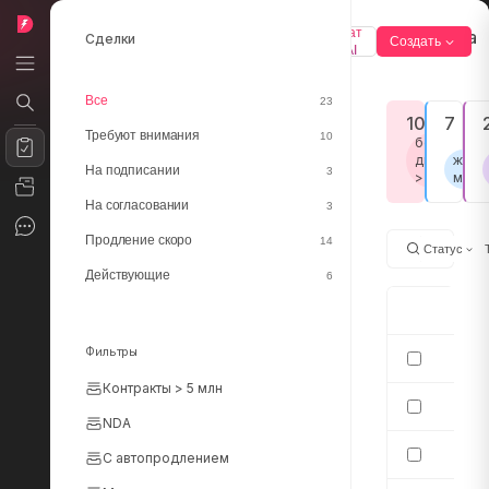
Чат
Аналитика
Сделки
Создать
AI
Все
23
10
7
Требуют внимания
10
без
движения
ждут
На подписании
3
> 5 дней
меня
На согласовании
3
Продление скоро
14
Статус
Действующие
6
Сде
Фильтры
Контракты > 5 млн
NDA
С автопродлением